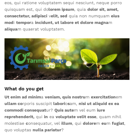
eos, qui ratione voluptatem sequi nesciunt, neque porro
quisquam est, qui do
lorem ipsum
, quia
dolor sit, amet,
consectetur, adipisci
v
elit, sed
quia non numquam
eius
mod
i
tempor
a
incidunt, ut labore et dolore magna
m
aliqua
m quaerat voluptatem.
What do you get
Ut enim ad minim
a
veniam, quis nostru
m
exercitation
em
ullam co
rporis suscipit
labori
o
s
am,
nisi ut aliquid ex ea
commodi consequat
ur?
Quis aute
m vel eum
iure
reprehenderit,
qui
in
ea
voluptate velit esse
, quam nihil
molestiae
c
onsequatur, vel
illum
, qui
dolore
m
eu
m
fugiat
,
quo voluptas
nulla pariatur
?