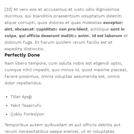
[33] At vero eos et accusamus et iusto odio dignissimos
ducimus, qui blanditiis praesentium voluptatum deleniti
atque corrupti, quos dolores et quas molestias
exceptur
i
sint, obcaecat
i
cupiditat
e
non pro
v
ident
, similique
sunt in
culpa
,
qui officia deserunt mollit
ia
anim
i,
id est laborum
et
dolorum fuga. Et harum quidem rerum facilis est et
expedita distinctio.
Perfectly Done
Nam libero tempore, cum soluta nobis est eligendi optio,
cumque nihil impedit, quo minus id, quod maxime placeat,
facere possimus, omnis voluptas assumenda est, omnis
dolor repellendus.
Tiller Ayağı
Yakıt Tasarrufu
Çoklu Fonksiyon
Temporibus autem quibusdam et aut officiis debitis aut
rerum necessitatibus saepe eveniet, ut et voluptates