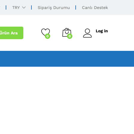
TRY
Sipariş Durumu
Canlı Destek
Log in
Ürün Ara
0
0