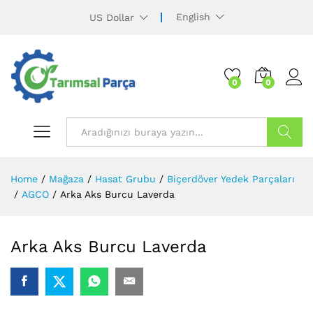
English
US Dollar
0
0
Ürün Ara
Home
/
Mağaza
/
Hasat Grubu
/
Biçerdöver Yedek Parçaları
/
AGCO
/
Arka Aks Burcu Laverda
Arka Aks Burcu Laverda