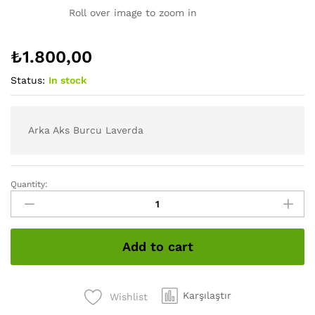
Roll over image to zoom in
₺
1.800,00
Status:
In stock
Arka Aks Burcu Laverda
Quantity:
Arka
Aks
Burcu
Laverda
Add to cart
quantity
Karşılaştır
Wishlist