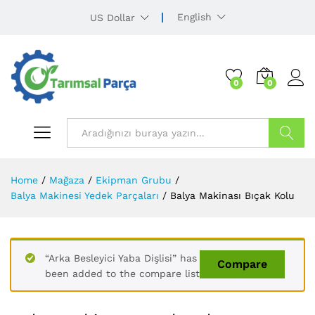
English
US Dollar
0
0
Ürün Ara
Home
/
Mağaza
/
Ekipman Grubu
/
Balya Makinesi Yedek Parçaları
/
Balya Makinası Bıçak Kolu
“Arka Besleyici Yaba Dişlisi” has
Compare
been added to the compare list