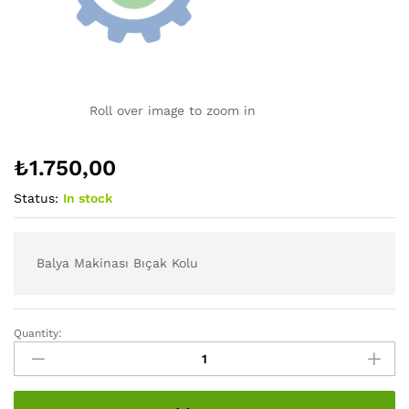
Roll over image to zoom in
₺
1.750,00
Status:
In stock
Balya Makinası Bıçak Kolu
Quantity:
Balya
Makinası
Bıçak
Kolu