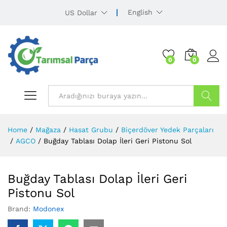
English
US Dollar
0
0
Ürün Ara
Home
/
Mağaza
/
Hasat Grubu
/
Biçerdöver Yedek Parçaları
/
AGCO
/
Buğday Tablası Dolap İleri Geri Pistonu Sol
Buğday Tablası Dolap İleri Geri
Pistonu Sol
Brand:
Modonex