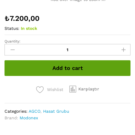
₺
7.200,00
Status:
In stock
Quantity:
Buğday
Tablası
Dolap
İleri
Add to cart
Geri
Pistonu
Sol
quantity
Karşılaştır
Wishlist
Categories:
AGCO
,
Hasat Grubu
Brand:
Modonex