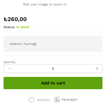
Roll over image to zoom in
₺
260,00
Status:
In stock
Helezon Parmağı
Quantity:
Helezon
Parmağı
quantity
Add to cart
Karşılaştır
Wishlist