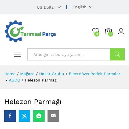
English
US Dollar
0
0
Ürün Ara
Home
/
Mağaza
/
Hasat Grubu
/
Biçerdöver Yedek Parçaları
/
AGCO
/
Helezon Parmağı
Helezon Parmağı