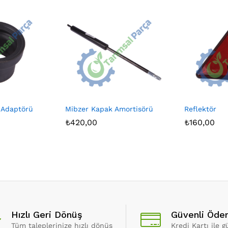
 Adaptörü
Mibzer Kapak Amortisörü
Reflektör
₺
420,00
₺
160,00
Hızlı Geri Dönüş
Güvenli Öd
Tüm taleplerinize hızlı dönüş
Kredi Kartı ile 