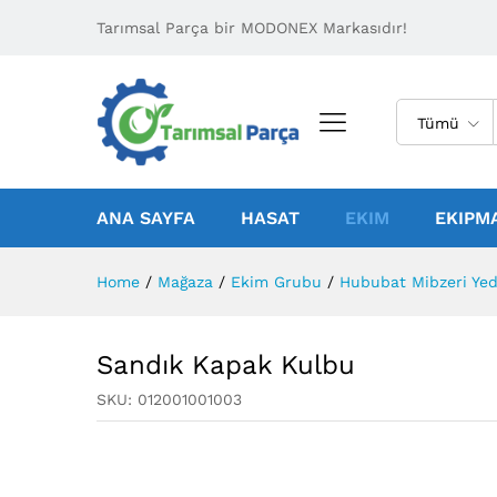
Tarımsal Parça bir MODONEX Markasıdır!
Tümü
ANA SAYFA
HASAT
EKIM
EKIPM
Home
/
Mağaza
/
Ekim Grubu
/
Hububat Mibzeri Yed
Sandık Kapak Kulbu
SKU:
012001001003