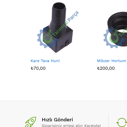
Kare Tava Huni
Mibzer Hortum
₺
70,00
₺
200,00
Hızlı Gönderi
Siparişiniz ertesi gün Kargoda!