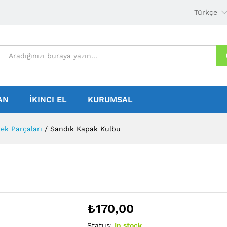
Türkçe
AN
İKINCI EL
KURUMSAL
ek Parçaları
/
Sandık Kapak Kulbu
₺
170,00
Status:
In stock