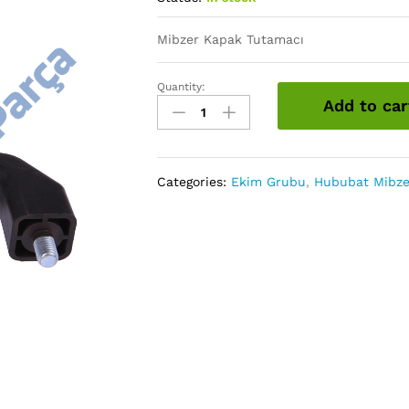
Mibzer Kapak Tutamacı
Quantity:
Sandık
Add to car
Kapak
Kulbu
quantity
Categories:
Ekim Grubu
,
Hububat Mibzer