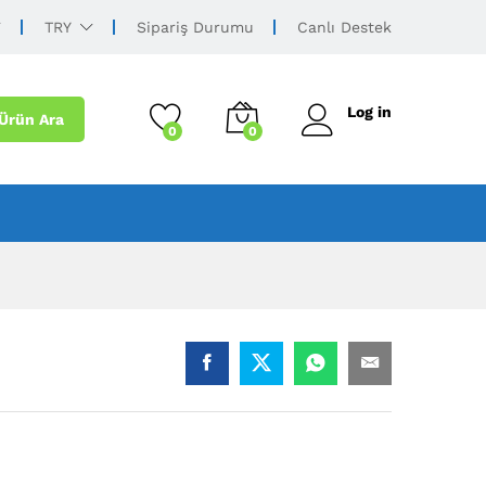
TRY
Sipariş Durumu
Canlı Destek
Log in
Ürün Ara
0
0