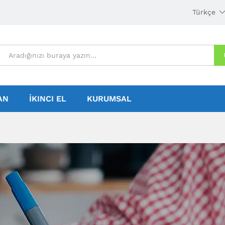
Türkçe
AN
İKINCI EL
KURUMSAL