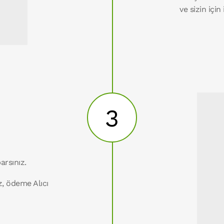
ve sizin için
3
arsınız.
z, ödeme Alıcı