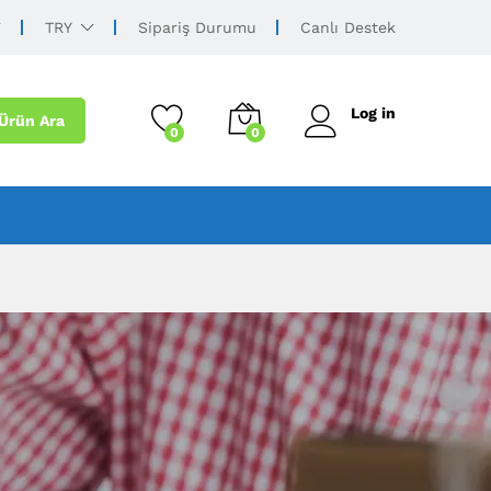
TRY
Sipariş Durumu
Canlı Destek
Log in
Ürün Ara
0
0