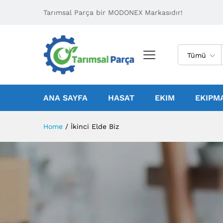
Tarımsal Parça bir MODONEX Markasıdır!
Tümü
ANA SAYFA
HASAT
EKIM
EKIPM
Home
/
İkinci Elde Biz