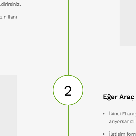
dirirsiniz.
zın ilanı
2
Eğer Araç
İkinci El ara
arıyorsanız!
İletişim for