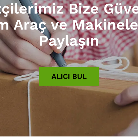
tçilerimiz Bize Güv
ım Araç ve Makinele
Paylaşın
ALICI BUL