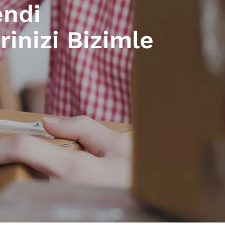
endi
rinizi Bizimle