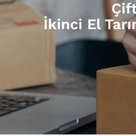
Çif
İkinci El Tar